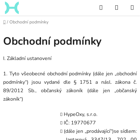
Přejít
Hledat
NÁKUP
na
KOŠÍK
obsah
Domů
/
Obchodní podmínky
Obchodní podmínky
I. Základní ustanovení
1. Tyto všeobecné obchodní podmínky (dále jen „obchodní
podmínky“) jsou vydané dle § 1751 a násl. zákona č.
89/2012 Sb., občanský zákoník (dále jen „občanský
zákoník“)
HypeOxy, s.r.o.
IČ: 19770677
(dále jen „prodávající“)se sídlem:
Jantarová 3347/13, 702 00