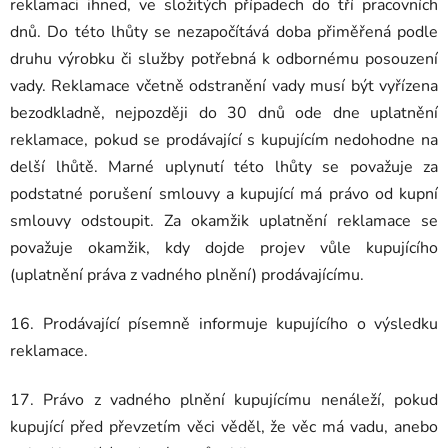
reklamaci ihned, ve složitých případech do tří pracovních
dnů. Do této lhůty se nezapočítává doba přiměřená podle
druhu výrobku či služby potřebná k odbornému posouzení
vady. Reklamace včetně odstranění vady musí být vyřízena
bezodkladně, nejpozději do 30 dnů ode dne uplatnění
reklamace, pokud se prodávající s kupujícím nedohodne na
delší lhůtě. Marné uplynutí této lhůty se považuje za
podstatné porušení smlouvy a kupující má právo od kupní
smlouvy odstoupit. Za okamžik uplatnění reklamace se
považuje okamžik, kdy dojde projev vůle kupujícího
(uplatnění práva z vadného plnění) prodávajícímu.
16. Prodávající písemně informuje kupujícího o výsledku
reklamace.
17. Právo z vadného plnění kupujícímu nenáleží, pokud
kupující před převzetím věci věděl, že věc má vadu, anebo