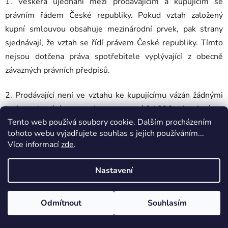
1. Veškerá ujednání mezi prodávajícím a kupujícím se
právním řádem České republiky. Pokud vztah založený
kupní smlouvou obsahuje mezinárodní prvek, pak strany
sjednávají, že vztah se řídí právem České republiky. Tímto
nejsou dotčena práva spotřebitele vyplývající z obecně
závazných právních předpisů.
2. Prodávající není ve vztahu ke kupujícímu vázán žádnými
kodexy chování ve smyslu ustanovení § 1826 odst. 1 písm.
Tento web používá soubory cookie. Dalším procházením
e) občanského zákoníku.
tohoto webu vyjadřujete souhlas s jejich používáním...
Více informací
zde
.
3. Všechna práva k webovým stránkám prodávajícího,
zejména autorská práva k obsahu, včetně rozvržení stránky,
Nastavení
fotek, filmů, grafik, ochranných známek, loga a dalšího
obsahu a prvků, náleží prodávajícímu. Je zakázáno kopírovat,
upravovat nebo jinak používat webové stránky nebo jejich
Odmítnout
Souhlasím
část bez souhlasu prodávajícího.