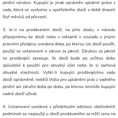
plnění výrobce. Kupující je jinak oprávněn uplatnit právo z
vady, která se vyskytne u spotřebního zboží v době dvaceti
čtyř měsíců od převzetí.
3. Je-li na prodávaném zboží, na jeho obalu, v návodu
připojenému ke zboží nebo v reklamě v souladu s jinými
právními předpisy uvedena doba, po kterou lze zboží použít,
použijí se ustanovení o záruce za jakost. Zárukou za jakost
se prodávající zavazuje, že zboží bude po určitou dobu
způsobilé k použití pro obvyklý účel nebo že si zachová
obvyklé vlastnosti. Vytkl-li kupující prodávajícímu vadu
zboží oprávněně, neběží lhůta pro uplatnění práv z vadného
plnění ani záruční doba po dobu, po kterou nemůže kupující
vadné zboží užívat.
4. Ustanovení uvedená v předchozím odstavci obchodních
podmínek se nepoužijí u zboží prodávaného za nižší cenu na