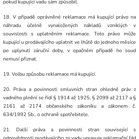
pokud kupující vadu sám způsobil.
18. V případě oprávněné reklamace má kupující právo na
náhradu účelně vynaložených nákladů vzniklých v
souvislosti s uplatněním reklamace. Toto právo může
kupující u prodávajícího uplatnit ve lhůtě do jednoho měsíce
po uplynutí záruční doby, v opačném případě ho soud
nemusí přiznat.
19. Volbu způsobu reklamace má kupující.
20. Práva a povinnosti smluvních stran ohledně práv z
vadného plnění se řídí § 1914 až 1925, § 2099 až 2117 a §
2161 až 2174 občanského zákoníku a zákonem č.
634/1992 Sb., o ochraně spotřebitele.
21. Další práva a povinnosti stran související s
odpovědností prodávajícího za vady upravuje reklamační řád