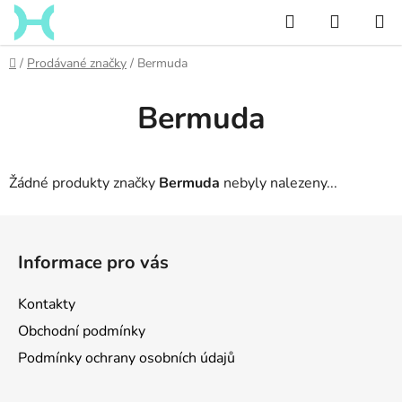
Přejít
Hledat
NÁKUP
na
KOŠÍK
obsah
Domů
/
Prodávané značky
/
Bermuda
Bermuda
Žádné produkty značky
Bermuda
nebyly nalezeny...
Z
á
Informace pro vás
p
a
Kontakty
t
Obchodní podmínky
í
Podmínky ochrany osobních údajů