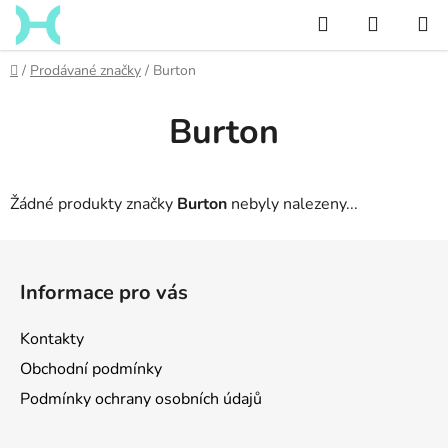
Přejít
Hledat
NÁKUP
na
KOŠÍK
obsah
Domů
/
Prodávané značky
/
Burton
Burton
Žádné produkty značky
Burton
nebyly nalezeny...
Z
á
Informace pro vás
p
a
Kontakty
t
Obchodní podmínky
í
Podmínky ochrany osobních údajů