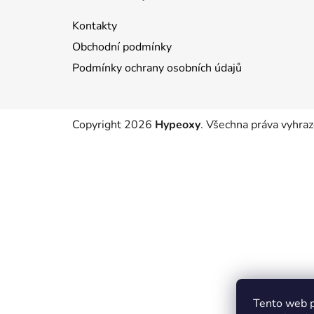
p
a
Kontakty
t
Obchodní podmínky
í
Podmínky ochrany osobních údajů
Copyright 2026
Hypeoxy
. Všechna práva vyhraz
Tento web p