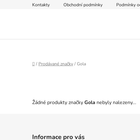
Přejít
Kontakty
Obchodní podmínky
Podmínky oc
na
obsah
Domů
/
Prodávané značky
/
Gola
Žádné produkty značky
Gola
nebyly nalezeny...
Z
á
Informace pro vás