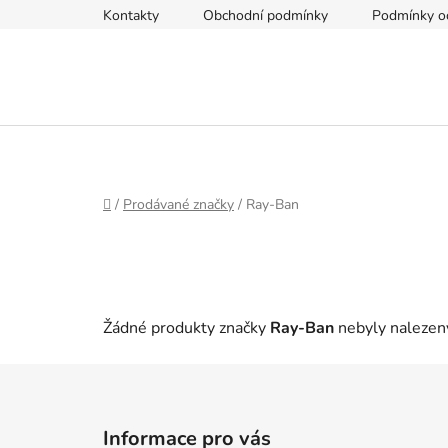
Přejít
Kontakty
Obchodní podmínky
Podmínky oc
na
obsah
Domů
/
Prodávané značky
/
Ray-Ban
Žádné produkty značky
Ray-Ban
nebyly nalezeny
Z
á
Informace pro vás