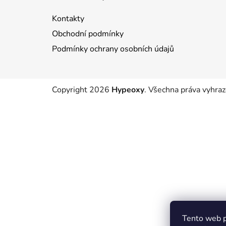
p
a
Kontakty
t
Obchodní podmínky
í
Podmínky ochrany osobních údajů
Copyright 2026
Hypeoxy
. Všechna práva vyhraz
Tento web p