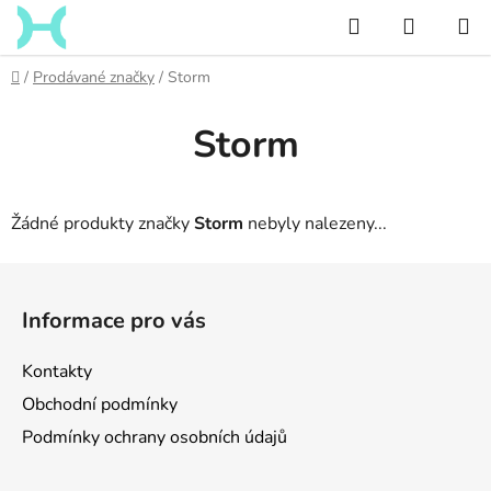
Přejít
Hledat
NÁKUP
na
KOŠÍK
obsah
Domů
/
Prodávané značky
/
Storm
Storm
Žádné produkty značky
Storm
nebyly nalezeny...
Z
á
Informace pro vás
p
a
Kontakty
t
Obchodní podmínky
í
Podmínky ochrany osobních údajů